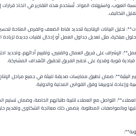
سبة العيوب، واستهلاك المواد. تُستخدم هذه التقارير في اتخاذ قرارات إد
ليل التكاليف.
ت**: تحليل البيانات الإنتاجية لتحديد نقاط الضعف والفرص المتاحة لتحسين
لول مبتكرة، مثل تعديل جداول العمل أو إدخال تقنيات جديدة لزيادة الإ
لعمل**: الإشراف على فريق العمال والفنيين، وتقييم أدائهم، وتحديد احتيا
قيادية قوية وقدرة على تحفيز الفريق لتحقيق الأهداف المشتركة.
عايير البيئية**: ضمان تطبيق ممارسات صديقة للبيئة في جميع مراحل الإنتا
بية وإعادة تدويرها وفق القوانين المحلية والدولية.
 العملاء**: التواصل مع العملاء لتلبية طلباتهم الخاصة، وضمان تسليم ا
ليها وبالمواصفات المطلوبة. يتضمن ذلك معالجة الشكاوى وتقديم حل
بة**: