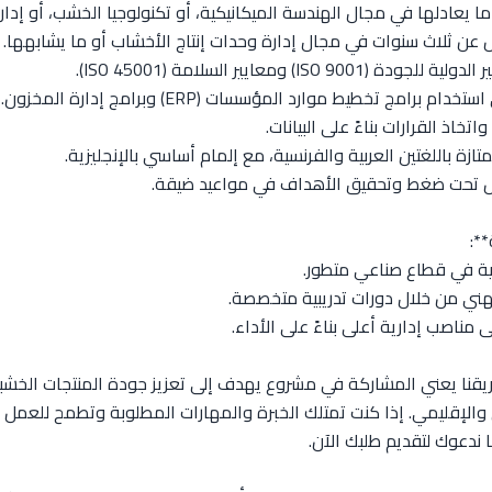
 يعادلها في مجال الهندسة الميكانيكية، أو تكنولوجيا الخشب، أو إدارة 
ل عن ثلاث سنوات في مجال إدارة وحدات إنتاج الأخشاب أو ما يشابهها.
ISO 900) ومعايير السلامة (ISO 45001).
برامج تخطيط موارد المؤسسات (ERP) وبرامج إدارة المخزون.
اتخاذ القرارات بناءً على البيانات.
زة باللغتين العربية والفرنسية، مع إلمام أساسي بالإنجليزية.
مل تحت ضغط وتحقيق الأهداف في مواعيد ضيقة.
**:
كية في قطاع صناعي متطور.
هني من خلال دورات تدريبية متخصصة.
ى مناصب إدارية أعلى بناءً على الأداء.
ريقنا يعني المشاركة في مشروع يهدف إلى تعزيز جودة المنتجات الخشب
الإقليمي. إذا كنت تمتلك الخبرة والمهارات المطلوبة وتطمح للعمل 
ننا ندعوك لتقديم طلبك الآن.