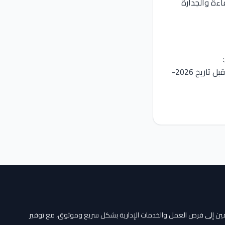
اءة والجدارة
recruitment@company.ma مع ذكر رقم المرجع ER2404261112891 في عنوان الرسالة قبل تاريخ 2026-
مين إلى فرص العمل والخدمات الإدارية بشكل سريع وموثوق، مع توفير